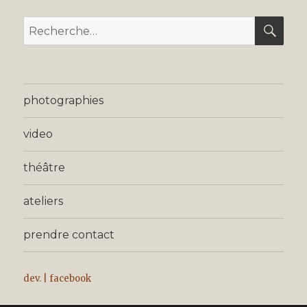
REC
Recherche
pour
:
photographies
video
théâtre
ateliers
prendre contact
dev.
|
facebook