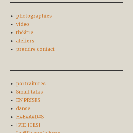
photographies
video
théâtre
ateliers
prendre contact
portraitures
Small talks
EN PRISES
danse
H#E#A#D#S
[PIE][CES]