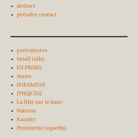
ateliers
prendre contact
portraitures
Small talks
EN PRISES
danse
H#E#A#D#S
[PIE][CES]
La fille sur le banc
Naturae
Kanaky
Premier(s) regard(s)