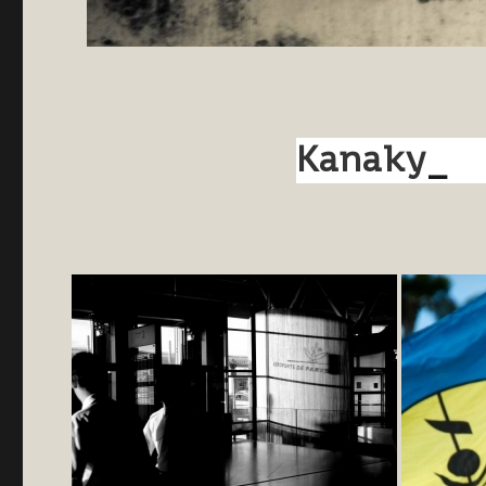
Kanaky
_