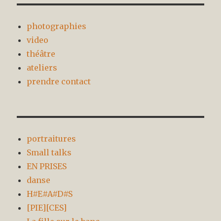
photographies
video
théâtre
ateliers
prendre contact
portraitures
Small talks
EN PRISES
danse
H#E#A#D#S
[PIE][CES]